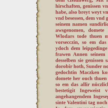
hirschaften, genissen vn
habe, also breyt weyt vn
vnd besessen, dem vnd gr
seinem namen sundirlic
awsgenomen, domete 
Wlodars tode thuen m
vorsecczin, so em das
ydoch dem leipgedinge
frawen Annen seinem e
desselben sie genissen 
dorobir hoth, Sunder no
gedochtin Maczken kom
domete her ouch thuen 
so em das allir nüczlic
bestetigit Ingeweist
angehangendem Ingeseg
sinte Valentini tag noc