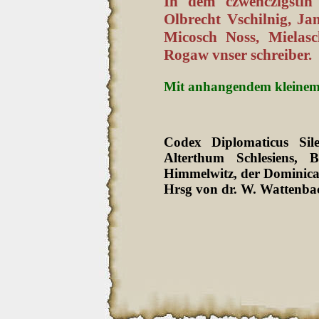
In dem czwenczigstin
Olbrecht Vschilnig, Ja
Micosch Noss, Mielas
Rogaw vnser schreiber.
Mit anhangendem kleinem 
Codex Diplomaticus Sil
Alterthum Schlesiens
Himmelwitz, der Dominica
Hrsg von dr. W. Wattenbac