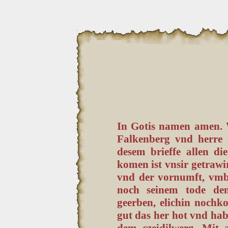
In Gotis namen amen. 
Falkenberg vnd herre z
desem brieffe allen di
komen ist vnsir getraw
vnd der vornumft, vmbe
noch seinem tode dem
geerben, elichin nochk
gut das her hot vnd ha
dem czeidilwerg, Mit 