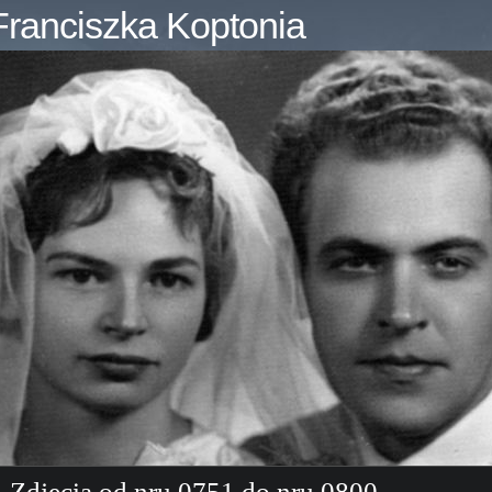
ranciszka Koptonia
Zdjęcia od nru 0751 do nru 0800