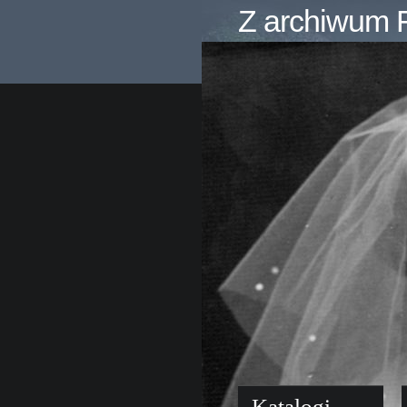
Z archiwum F
Katalogi