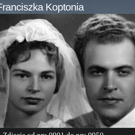
ranciszka Koptonia
Zdjęcia od nru 0901 do nru 0950