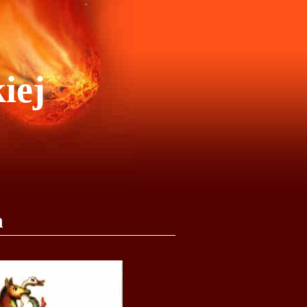
iej
n