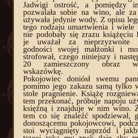
Jadwigi ostrość, a pomiędzy i
pozwalała sobie na wino, ale z
używała jedynie wody. Z opisu leg
tego rodzaju umartwienia i wiele 
nie podobały się zrazu książęciu
je uważał za nieprzyzwoite d
godności swojej małżonki i m
strofował, czego niniejszy i nast
20 zamieszczony obraz w
wskazówkę.
Pokojowiec doniósł swemu pan
pomimo jego zakazu samą tylko 
stole pragnienie. Książę rozgniew
tem przekonać, próbuje napoju u
księżną i znajduje w nim wino.
tem co się znaleźć spodziewał, g
donoszącemu pokojowcowi, podcz
stoi wyciągnięty naprzód i jakb
trzeci ręką mu znak daje aby m