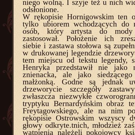
niego wolną. I szyje też u nich w
odsłonione.
W rękopisie Hornigowskim ten o
tylko ubiorem wchodzących do 
osób, który artysta do mod
zastosował. Położenie ich zre
siebie i zastawa stołowa są zupełn
w drukowanej legendzie drzeworyt
tem miejscu od tekstu legendy, s
Henryka przedstawił nie jako 
znienacka, ale jako siedzącego
małżonką. Godne są jednak u
drzeworycie szczegóły zastaw
zwłaszcza niezwykłe czworogran
tryptyku Bernardyńskim obraz t
Freytagowskiego, ale na nim p
rękopisie Ostrowskim wszyscy d
głowy odkryte.tnich, młodzież zaś
wątpienia należeli pokojowcy ks