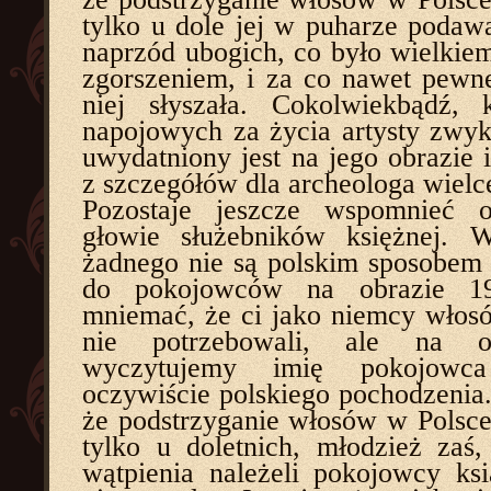
tylko u dole jej w puharze podawa
naprzód ubogich, co było wielkiem
zgorszeniem, i za co nawet pew
niej słyszała. Cokolwiekbądź, 
napojowych za życia artysty zwy
uwydatniony jest na jego obrazie 
z szczegółów dla archeologa wielc
Pozostaje jeszcze wspomnieć 
głowie służebników księżnej. 
żadnego nie są polskim sposobem
do pokojowców na obrazie 1
mniemać, że ci jako niemcy włos
nie potrzebowali, ale na o
wyczytujemy imię pokojowca
oczywiście polskiego pochodzenia.
że podstrzyganie włosów w Polsce
tylko u doletnich, młodzież zaś,
wątpienia należeli pokojowcy ks