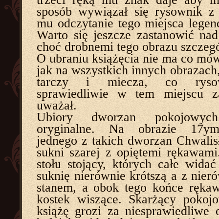
sposób wywiązał się rysownik z 
mu odczytanie tego miejsca legend
Warto się jeszcze zastanowić na
choć drobnemi tego obrazu szczeg
O ubraniu książęcia nie ma co mów
jak na wszystkich innych obrazach
tarczy i miecza, co ryso
sprawiedliwie w tem miejscu z
uważał.
Ubiory dworzan pokojowy
oryginalne. Na obrazie 17ym
jednego z takich dworzan Chwalis
sukni szarej z opiętemi rękawami
stołu stojący, których całe widać
suknię nierównie krótszą a z nier
stanem, a obok tego końce ręka
kostek wiszące. Skarżący pokoj
książę grozi za niesprawiedliwe o