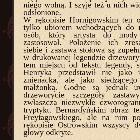
niego wolną. I szyje też u nich w
odsłonione.
W rękopisie Hornigowskim ten o
tylko ubiorem wchodzących do 
osób, który artysta do mod
zastosował. Położenie ich zre
siebie i zastawa stołowa są zupełn
w drukowanej legendzie drzeworyt
tem miejscu od tekstu legendy, s
Henryka przedstawił nie jako 
znienacka, ale jako siedzącego
małżonką. Godne są jednak u
drzeworycie szczegóły zastaw
zwłaszcza niezwykłe czworogran
tryptyku Bernardyńskim obraz t
Freytagowskiego, ale na nim p
rękopisie Ostrowskim wszyscy d
głowy odkryte.