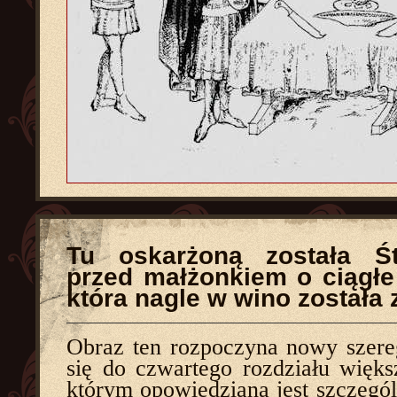
Tu oskarżoną została Ś
przed małżonkiem o ciągłe
która nagle w wino została 
Obraz ten rozpoczyna nowy szer
się do czwartego rozdziału więks
którym opowiedzianą jest szczegól