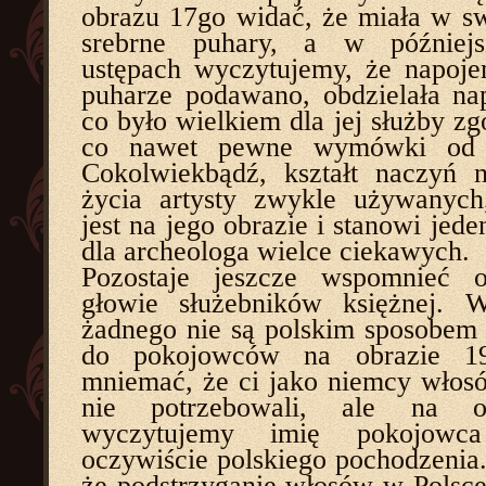
obrazu 17go widać, że miała w s
srebrne puhary, a w późniejs
ustępach wyczytujemy, że napoje
puharze podawano, obdzielała na
co było wielkiem dla jej służby zg
co nawet pewne wymówki od ni
Cokolwiekbądź, kształt naczyń 
życia artysty zwykle używanych
jest na jego obrazie i stanowi jed
dla archeologa wielce ciekawych.
Pozostaje jeszcze wspomnieć 
głowie służebników księżnej. 
żadnego nie są polskim sposobem
do pokojowców na obrazie 1
mniemać, że ci jako niemcy włos
nie potrzebowali, ale na o
wyczytujemy imię pokojowca
oczywiście polskiego pochodzenia.
że podstrzyganie włosów w Polsce