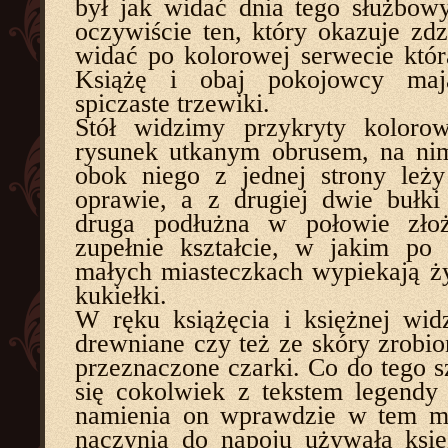
był jak widać dnia tego służbow
oczywiście ten, który okazuje zdz
widać po kolorowej serwecie którą
Książę i obaj pokojowcy ma
spiczaste trzewiki.
Stół widzimy przykryty kolor
rysunek utkanym obrusem, na nim 
obok niego z jednej strony leż
oprawie, a z drugiej dwie bułki
druga podłużna w połowie zło
zupełnie kształcie, w jakim po
małych miasteczkach wypiekają ż
kukiełki.
W ręku książęcia i księżnej wi
drewniane czy też ze skóry zrobio
przeznaczone czarki. Co do tego s
się cokolwiek z tekstem legendy
namienia on wprawdzie w tem mi
naczynia do napoju używała księ