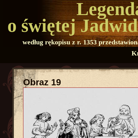
Legend
o świętej Jadwid
według rękopisu z r. 1353 przedstawion
K
Obraz 19