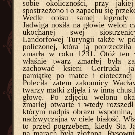
sobie okoliczności, przy jakie
spostrzeżono i o zapachu się przek
Wedle opisu samej legendy b
Jadwiga nosiła na głowie welon cz
ukochanej swej siostrzenic
Landorfowej Turyngii także w po
policzonej, która ją poprzedził
zmarła w roku 1231. Otóż ten 
właśnie twarz zmarłej była zak
zachować ksieni Gertruda j
pamiątkę po matce i ciotecznej 
Poleciła zatem zakonnicy Wacła
twarzy matki zdjęła i w inną chust
głowę. Po zdjęciu welonu oka
zmarłej otwarte i wtedy rozszedł
którym nadpis obrazu wspomina, 
nadzwyczajna w ciele białość. Wła
to przed pogrzebem, kiedy Sta J
na marach była złożoną. Rysowni