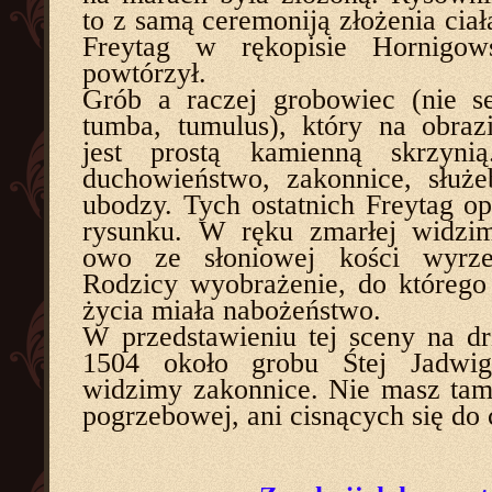
to z samą ceremoniją złożenia ciał
Freytag w rękopisie Hornigo
powtórzył.
Grób a raczej grobowiec (nie s
tumba, tumulus), który na obrazi
jest prostą kamienną skrzyni
duchowieństwo, zakonnice, służe
ubodzy. Tych ostatnich Freytag o
rysunku. W ręku zmarłej widzim
owo ze słoniowej kości wyrze
Rodzicy wyobrażenie, do którego
życia miała nabożeństwo.
W przedstawieniu tej sceny na dr
1504 około grobu Śtej Jadwig
widzimy zakonnice. Nie masz tam
pogrzebowej, ani cisnących się do 