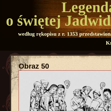
Legend
o świętej Jadwid
według rękopisu z r. 1353 przedstawion
K
Obraz 50