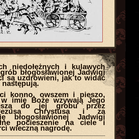
ch niedołężnych i kulawych
grób błogosławionej Jadwigi
i są uzdrowieni, jak to widać
 następują.
ci konno, owszem i pieszo,
 w imię Boże wzywają Jego
ieszą do jej grobu przez
 Jezusa Chrystusa i za
ię błogosławionej Jadwigi
łne pocieszenie na ciele i
rci wieczną nagrodę.