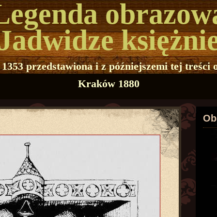
Legenda obrazow
 Jadwidze księżnie
. 1353 przedstawiona i z późniejszemi tej treśc
Kraków 1880
Ob