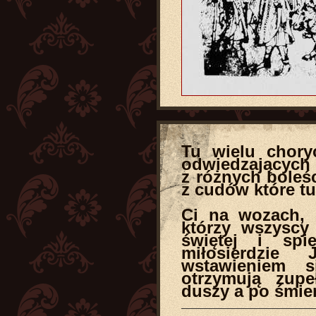
Tu wielu chory
odwiedzających 
z różnych boleśc
z cudów które tu
Ci na wozach, 
którzy wszyscy
świętej i sp
miłosierdzie
wstawieniem s
otrzymują zupe
duszy a po śmie