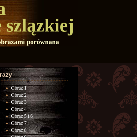
a
 szlązkiej
i obrazami porównana
razy
Obraz 1
Obraz 2
Obraz 3
Obraz 4
Obraz 5 i 6
Obraz 7
Obraz 8