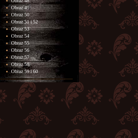
Obraz 48
Obraz 49
Obraz 50
Obraz 51 i 52
Obraz 53
Obraz 54
Obraz 55
Obraz 56
Obraz 57
Obraz 58
Obraz 59 i 60