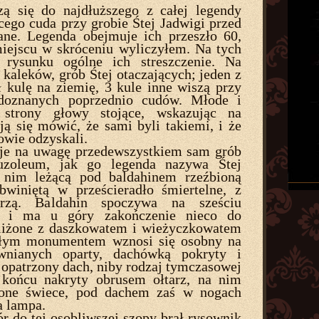
ą się do najdłuższego z całej legendy
cego cuda przy grobie Śtej Jadwigi przed
ane. Legenda obejmuje ich przeszło 60,
iejscu w skróceniu wyliczyłem. Na tych
rysunku ogólne ich streszczenie. Na
kaleków, grób Śtej otaczających; jeden z
ł kulę na ziemię, 3 kule inne wiszą przy
doznanych poprzednio cudów. Młode i
strony głowy stojące, wskazując na
ją się mówić, że sami byli takiemi, i że
owie odzyskali.
uje na uwagę przedewszystkiem sam grób
zoleum, jak go legenda nazywa Śtej
 nim leżącą pod baldahinem rzeźbioną
obwiniętą w prześcieradło śmiertelne, z
arzą. Baldahin spoczywa na sześciu
ch i ma u góry zakończenie nieco do
bliżone z daszkowatem i wieżyczkowatem
ałym monumentem wznosi się osobny na
ewnianych oparty, dachówką pokryty i
 opatrzony dach, niby rodzaj tymczasowej
końcu nakryty obrusem ołtarz, na nim
lone świece, pod dachem zaś w nogach
a lampa.
r do tej osobliwszej szopy brał rysownik