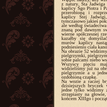
z natury. Śta Jadwiga
kaplicy Śgo Piotra i 
przerobioną i rozpr
kaplicy Śtej Jadwi
tymczasowo jakieś pok
ale według świadectw
znaną pod dawnym sw
wierne spółczesnej rz
kazałby się domyślać
murów kaplicy nastą
podniesieniu ciała kan
Na obrazie 52 widzimy
pielgrzymki, pielgrzym
sobie palcami niebo ws
Wszyscy pięciu maj
widzieliśmy już na obr
pielgrzymie a u jed
ozdobioną czapkę.
Na wozie a raczej br
dzisiejszych bryczek
jedne tylko widzimy
strzępiasty na głowie,
końcem XIIIgo i począ