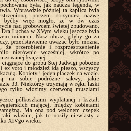
 pochowaną była, jak naucza legenda, w
Pawła. Wprawdzie później ta kaplica była
zestrzenioną, poczem otrzymała nazwę
gi, byćby więc mogło, że w ów czas
rycie nad grobowcem świętej zbudowano,
a Dra Luchsa w XVym wieku jeszcze była
em mianem. Nasz obraz, gdyby go za
eczy, przedstawienie uważać było można,
, że przerobienie i rozprzestrzenienie
piło nierównie wcześniej, wkrótce po
onizowanej księżnej.
 ciągnące do grobu Śtej Jadwigi pobożne
i ex voto i młodzież idą pieszo, wszyscy
kazują. Kobiety i jeden płaczek na wozie.
ą na sobie podróżne sakwy, jakie
azie 33. Niektórzy trzymają w ręku laski
nego tylko widzimy czerwoną muszlami
yczce półkoszkami wyplatanej i kształt
 węgierskich mającej, między kobietami
 zamężną. Ma ona pod welonem czepek
 taki właśnie, jak to nosiły niewiasty z
tku XIVgo wieku.