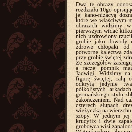
Dwa te obrazy odnosz
rozdziału 10go opisują
jej kano-nizacyą dozn
które we właściwym m
obrazach widzimy w 
pierwszym widać kilku 
nich uzdrowiony rzuci
grobie jako dowody 
zdrowe chłopaki od 
potworne kalectwa zda
przy grobie świętej zdr
Ze szczegółów zasług
a raczej pomnik mau
Jadwigi. Widzimy na
figurę świętej, całą 
odkrytą jedynie tw
półkolistych arkada
germańskiego stylu z
zakończeniem. Nad c
czterech słupach dr
wieżyczką na wierzchu
szopy. W jednym jej 
krucyfix i dwie zapa
grobowca wisi zapalon
Wątpić należy, aby wzó