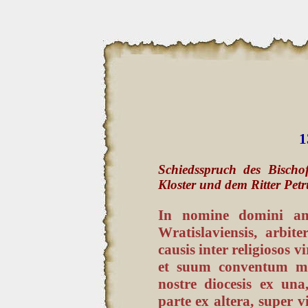
1
Schiedsspruch des Bischo
Kloster und dem Ritter Pet
In nomine domini ame
Wratislaviensis, arbit
causis inter religiosos
et suum conventum mon
nostre diocesis ex un
parte ex altera, super v