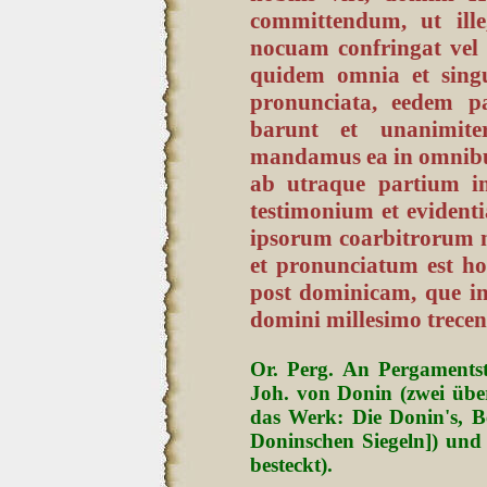
committendum, ut ill
nocuam confringat vel 
quidem omnia et singul
pronunciata, eedem pa
barunt et unanimite
mandamus ea in omnibus s
ab utraque partium i
testimonium et evidenti
ipsorum coarbitrorum 
et pronunciatum est ho
post dominicam, que in
domini millesimo trece
Or. Perg. An Pergamentstr
Joh. von Donin (zwei über
das Werk: Die Donin's, Be
Doninschen Siegeln]) und
besteckt).