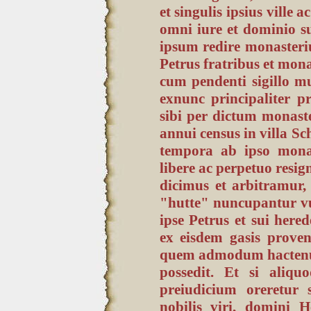
et singulis ipsius ville a
omni iure et dominio su
ipsum redire monasterium
Petrus fratribus et mona
cum pendenti sigillo m
exnunc principaliter 
sibi per dictum monast
annui census in villa Sc
tempora ab ipso monas
libere ac perpetuo resign
dicimus et arbitramur
"hutte" nuncupantur vulg
ipse Petrus et sui here
ex eisdem gasis prove
quem admodum hactenus 
possedit. Et si aliqu
preiudicium oreretur s
nobilis viri, domini H