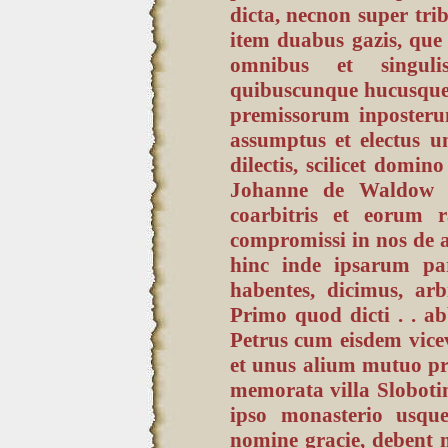
dicta, necnon super tri
item duabus gazis, que 
omnibus et singulis 
quibuscunque hucusque 
premissorum inposterum
assumptus et electus u
dilectis, scilicet dom
Johanne de Waldow ca
coarbitris et eorum ra
compromissi in nos de al
hinc inde ipsarum pa
habentes, dicimus, arb
Primo quod dicti . . a
Petrus cum eisdem vicev
et unus alium mutuo pr
memorata villa Sloboti
ipso monasterio usqu
nomine gracie, debent