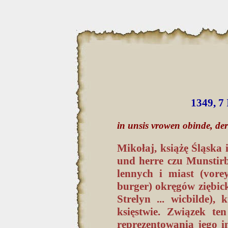
1349, 7
in unsis vrowen obinde, der 
Mikołaj, książę Śląska i
und herre czu Munstir
lennych i miast (vor
burger) okręgów ziębick
Strelyn ... wicbilde),
księstwie. Związek ten
reprezentowania jego in