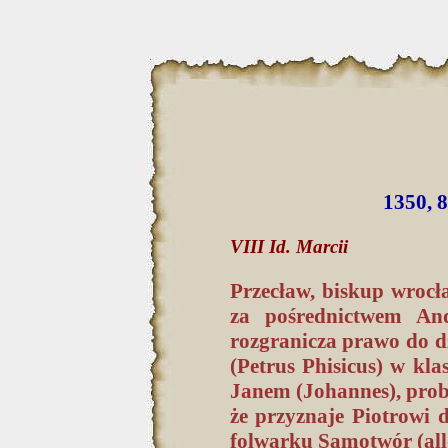
1350, 8
VIII Id. Marcii
Przecław, biskup wrocła
za pośrednictwem Andr
rozgranicza prawo do d
(Petrus Phisicus) w kl
Janem (Johannes), prob
że przyznaje Piotrowi 
folwarku Samotwór (al