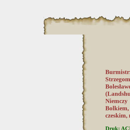
Burmistr
Strzego
Bolesław
(Landsh
Niemczy 
Bolkiem
czeskim, 
Druk: ACR