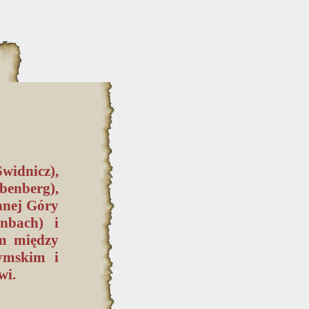
widnicz),
enberg),
nnej Góry
nbach) i
em między
ymskim i
wi.