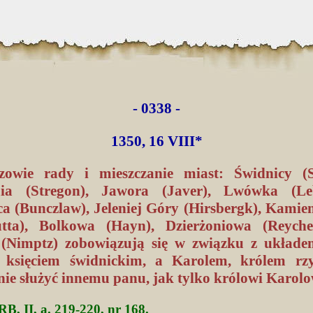
- 0338 -
1350, 16 VIII*
zowie rady i mieszczanie miast: Świdnicy (S
mia (Stregon), Jawora (Javer), Lwówka (Leb
ca (Bunczlaw), Jeleniej Góry (Hirsbergk), Kamie
utta), Bolkowa (Hayn), Dzierżoniowa (Reyche
(Nimptz) zobowiązują się w związku z układ
, księciem świdnickim, a Karolem, królem rz
nie służyć innemu panu, jak tylko królowi Karolo
B, II, a. 219-220, nr 168.