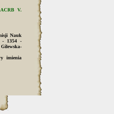
a ACRB V.
isji Nauk
 - 1354 -
Gilewska-
y imienia