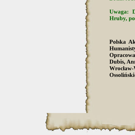
Uwaga: D
Hruby, por
Polska A
Humanist
Opracowa
Dubis, An
Wrocław-
Ossolińsk