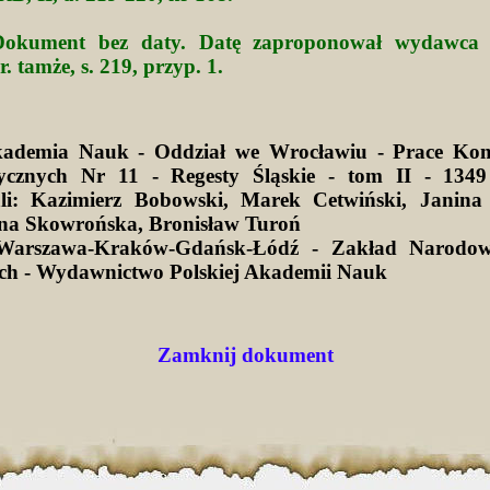
okument bez daty. Datę zaproponował wydawc
. tamże, s. 219, przyp. 1.
kademia Nauk - Oddział we Wrocławiu - Prace Kom
ycznych Nr 11 - Regesty Śląskie - tom II - 1349
li: Kazimierz Bobowski, Marek Cetwiński, Janina 
na Skowrońska, Bronisław Turoń
Warszawa-Kraków-Gdańsk-Łódź - Zakład Narodow
ich - Wydawnictwo Polskiej Akademii Nauk
Zamknij dokument