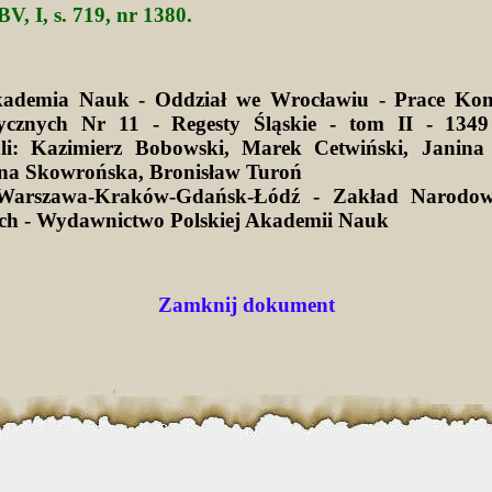
V, I, s. 719, nr 1380.
kademia Nauk - Oddział we Wrocławiu - Prace Kom
ycznych Nr 11 - Regesty Śląskie - tom II - 1349
li: Kazimierz Bobowski, Marek Cetwiński, Janina 
na Skowrońska, Bronisław Turoń
Warszawa-Kraków-Gdańsk-Łódź - Zakład Narodow
ich - Wydawnictwo Polskiej Akademii Nauk
Zamknij dokument