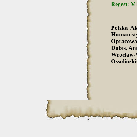
Regest: MB
Polska A
Humanist
Opracowa
Dubis, An
Wrocław-
Ossolińsk