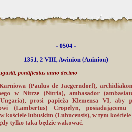
- 0504 -
1351, 2 VIII, Awinion (Auinion)
gustii, pontificatus anno decimo
Karniowa (Paulus de Jaegerndorf), archidiakon
nego w Nitrze (Nitria), ambasador (ambasiat
Ungaria), prosi papieża Klemensa VI, aby pr
owi (Lambertus) Cropelyn, posiadającemu 
w kościele lubuskim (Lubucensis), w tym kościel
gdy tylko taka będzie wakować.