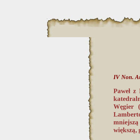
IV Non. Au
Paweł z 
katedral
Węgier (
Lambert
mniejszą 
większą, 