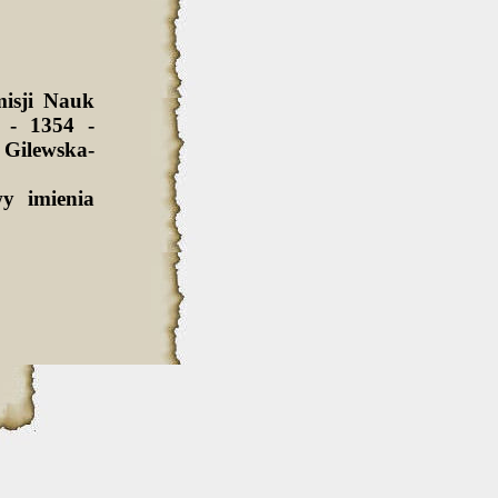
isji Nauk
 - 1354 -
Gilewska-
y imienia