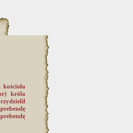
 kościoła
or) króla
zydzielił
prebendę
e prebendę