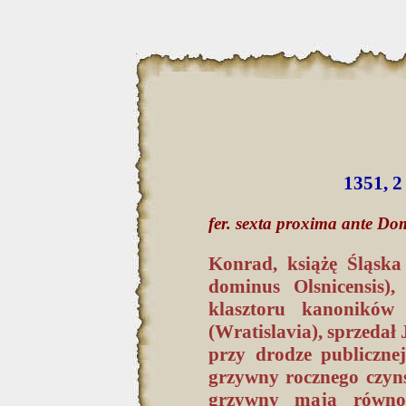
1351, 2
fer. sexta proxima ante D
Konrad, książę Śląska
dominus Olsnicensis)
klasztoru kanoników
(Wratislavia), sprzedał
przy drodze publiczne
grzywny rocznego czyns
grzywny mają równow