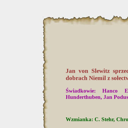
Jan von Slewitz sprz
dobrach Niemil z sołect
Świadkowie: Hanco En
Hunderthuben, Jan Podusc
Wzmianka: C. Stehr, Chron