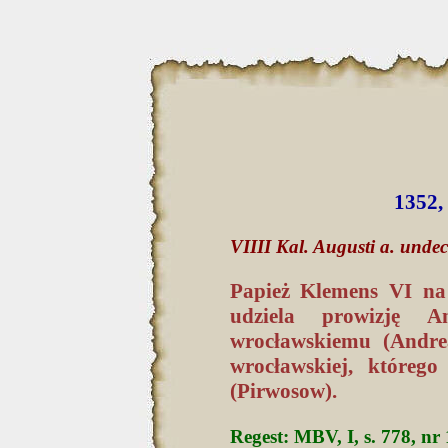
1352,
VIIII Kal. Augusti a. unde
Papież Klemens VI na
udziela prowizję A
wrocławskiemu (Andreas
wrocławskiej, któreg
(Pirwosow).
Regest: MBV, I, s. 778, nr