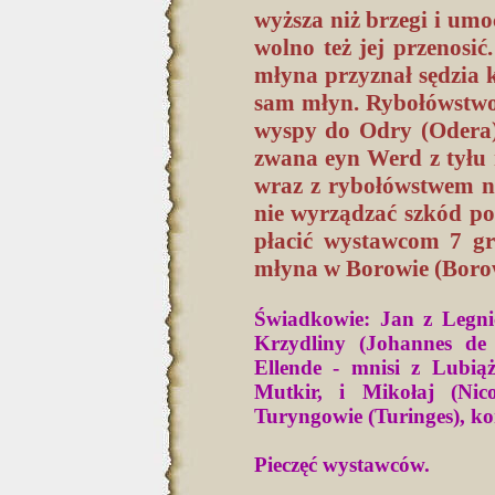
wyższa niż brzegi i um
wolno też jej przenosi
młyna przyznał sędzia k
sam młyn. Rybołówstwo 
wyspy do Odry (Odera
zwana eyn Werd z tyłu
wraz z rybołówstwem n
nie wyrządzać szkód p
płacić wystawcom 7 gr
młyna w Borowie (Boro
Świadkowie: Jan z Legni
Krzydliny (Johannes de
Ellende - mnisi z Lubiąż
Mutkir, i Mikołaj (Nic
Turyngowie (Turinges), ko
Pieczęć wystawców.