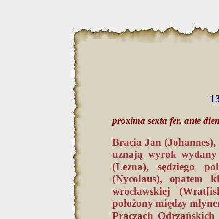
13
proxima sexta fer. ante die
Bracia Jan (Johannes), 
uznają wyrok wydany p
(Lezna), sędziego p
(Nycolaus), opatem k
wrocławskiej (Wrat[i
położony między młyne
Praczach Odrzańskich 