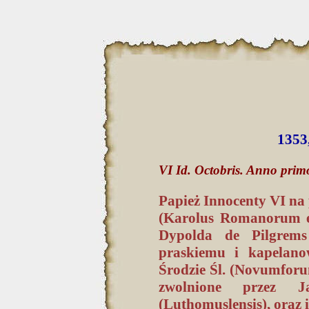
1353
VI Id. Octobris. Anno prim
Papież Innocenty VI na 
(Karolus Romanorum et
Dypolda de Pilgrems 
praskiemu i kapelano
Środzie Śl. (Novumforum
zwolnione przez Ja
(Luthomuslensis), oraz 