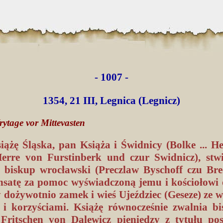
- 1007 -
1354, 21 III, Legnica (Legnicz)
ytage vor Mittevasten
iążę Śląska, pan Książa i Świdnicy (Bolke ... H
Herre von Furstinberk und czur Swidnicz), stwi
, biskup wrocławski (Preczlaw Byschoff czu Bre
satę za pomoc wyświadczoną jemu i kościołowi 
 dożywotnio zamek i wieś Ujeździec (Geseze) ze w
i korzyściami. Książę równocześnie zwalnia b
 Fritschen von Dalewicz pieniędzy z tytułu po