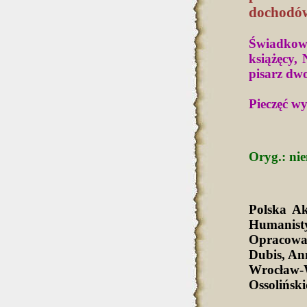
dochodów
Świadkow
książęcy, 
pisarz dwo
Pieczęć w
Oryg.: nie
Polska A
Humanist
Opracowa
Dubis, An
Wrocław-
Ossolińsk