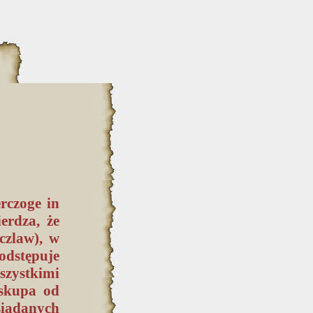
erczoge in
erdza, że
czlaw), w
odstępuje
szystkimi
iskupa od
siadanych