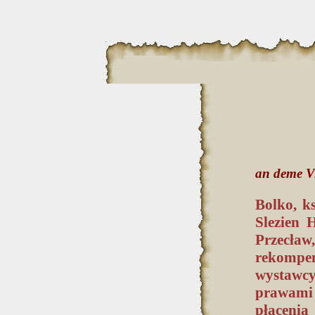
an deme Vr
Bolko, ks
Slezien 
Przecław
rekompen
wystawcy
prawami 
płacenia