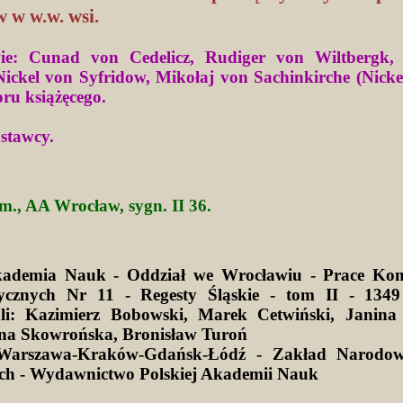
 w w.w. wsi.
ie: Cunad von Cedelicz, Rudiger von Wiltbergk, 
Nickel von Syfridow, Mikołaj von Sachinkirche (Nickei
ru książęcego.
ystawcy.
m., AA Wrocław, sygn. II 36.
kademia Nauk - Oddział we Wrocławiu - Prace Kom
ycznych Nr 11 - Regesty Śląskie - tom II - 1349
li: Kazimierz Bobowski, Marek Cetwiński, Janina 
na Skowrońska, Bronisław Turoń
Warszawa-Kraków-Gdańsk-Łódź - Zakład Narodow
ich - Wydawnictwo Polskiej Akademii Nauk