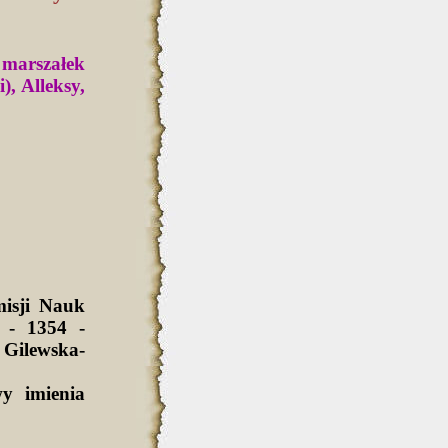
marszałek
), Alleksy,
isji Nauk
 - 1354 -
Gilewska-
y imienia