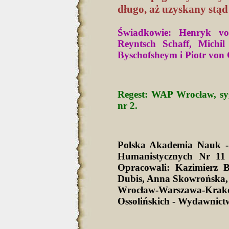
długo, aż uzyskany stą
Świadkowie: Henryk vo
Reyntsch Schaff, Michil
Byschofsheym i Piotr von C
Regest: WAP Wrocław, syg
nr 2.
Polska Akademia Nauk -
Humanistycznych Nr 11 
Opracowali: Kazimierz 
Dubis, Anna Skowrońska,
Wrocław-Warszawa-Krak
Ossolińskich - Wydawnict