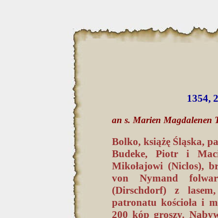
1354, 
an s. Marien Magdalenen 
Bolko, książę Śląska, pa
Budeke, Piotr i Maci
Mikołajowi (Niclos), 
von Nymand folwark
(Dirschdorf) z lase
patronatu kościoła i 
200 kóp groszy. Naby