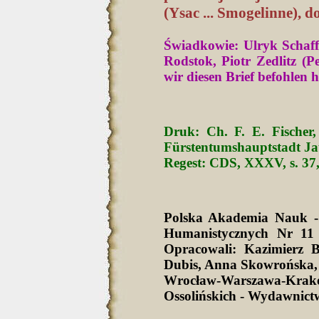
(Ysac ... Smogelinne), 
Świadkowie: Ulryk Schaff 
Rodstok, Piotr Zedlitz (P
wir diesen Brief befohlen 
Druk: Ch. F. E. Fischer,
Fürstentumshauptstadt Jaue
Regest: CDS, XXXV, s. 37,
Polska Akademia Nauk -
Humanistycznych Nr 11 
Opracowali: Kazimierz 
Dubis, Anna Skowrońska,
Wrocław-Warszawa-Krak
Ossolińskich - Wydawnict