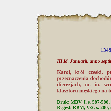
1349
III Id. Januarii, anno sept
Karol, król czeski, 
przeznaczenia dochodów
diecezjach, m. in. w
klasztoru męskiego na t
Druk: MBV, I, s. 587-588,
Regest: RBM, V/2, s. 280, 