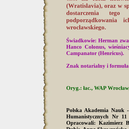
(Wratislavia), oraz w 
dostarczenia teg
podporządkowania ic
wrocławskiego.
Świadkowie: Herman zwan
Hanco Colonus, wieśniacy
Campanator (Henricus).
Znak notarialny i formuła
Oryg.: łac., WAP Wrocław,
Polska Akademia Nauk -
Humanistycznych Nr 11 
Opracowali: Kazimierz 