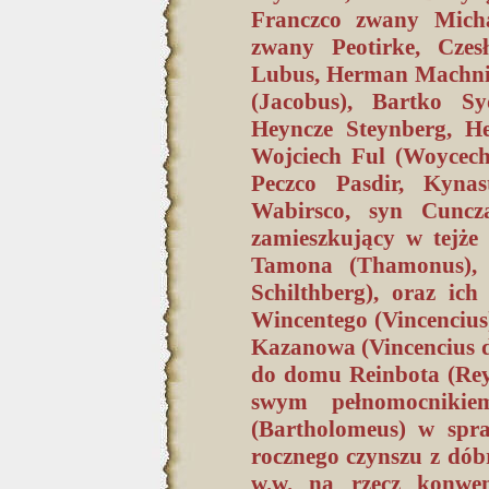
Franczco zwany Micha
zwany Peotirke, Czesł
Lubus, Herman Machni 
(Jacobus), Bartko Sy
Heyncze Steynberg, He
Wojciech Ful (Woycech
Peczco Pasdir, Kyna
Wabirsco, syn Cuncza,
zamieszkujący w tejże
Tamona (Thamonus),
Schilthberg), oraz ic
Wincentego (Vincencius
Kazanowa (Vincencius d
do domu Reinbota (Rey
swym pełnomocnikiem
(Bartholomeus) w spra
rocznego czynszu z dób
w.w. na rzecz konwe