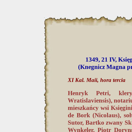
1349, 21 IV, Księ
(Knegnicz Magna pr
XI Kal. Maii, hora tercia
Henryk Petri, klery
Wratislaviensis), notari
mieszkańcy wsi Księgin
de Bork (Nicolaus), so
Sutor, Bartko zwany Sk
Wynkeler, Piotr Doryng