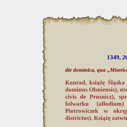
1349, 2
die dominica, qua „Miseri
Konrad, książę Śląska 
dominus Olsniensis), stw
civis de Prusnicz), s
folwarku (allodium
Piotrowiczek w okręg
districtus). Książę zatwi