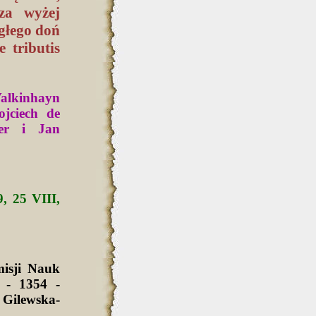
dza wyżej
głego doń
 tributis
alkinhayn
jciech de
ger i Jan
, 25 VIII,
isji Nauk
 - 1354 -
Gilewska-