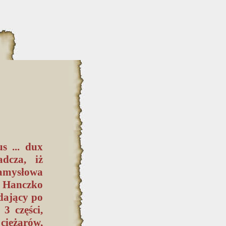
s ... dux
adcza, iż
Namysłowa
i Hanczko
dający po
 3 części,
ciężarów,