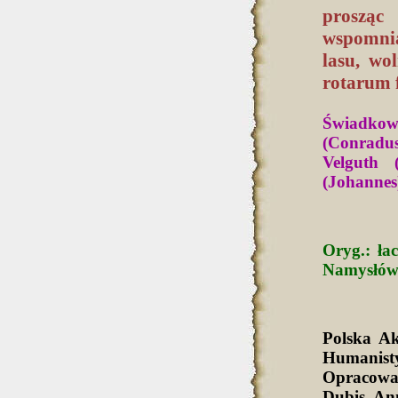
prosząc 
wspomnia
lasu, wo
rotarum 
Świadkow
(Conradu
Velguth 
(Johannes)
Oryg.: ła
Namysłów
Polska A
Humanist
Opracowa
Dubis, An