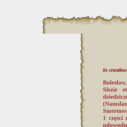
in crastin
Bolesław
Slezie e
dziedzic
(Namslau
Smermest
1 części 
udowodni