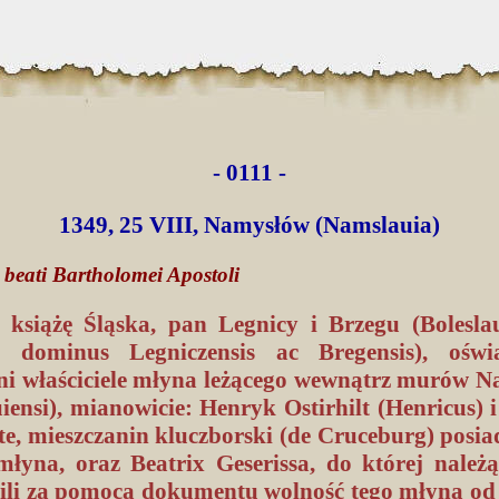
- 0111 -
1349, 25 VIII, Namysłów (Namslauia)
o beati Bartholomei Apostoli
, książę Śląska, pan Legnicy i Brzegu (Boleslau
t dominus Legniczensis ac Bregensis), oświ
zni właściciele młyna leżącego wewnątrz murów 
iensi), mianowicie: Henryk Ostirhilt (Henricus) 
e, mieszczanin kluczborski (de Cruceburg) posia
młyna, oraz Beatrix Geserissa, do której należą
li za pomocą dokumentu wolność tego młyna od 