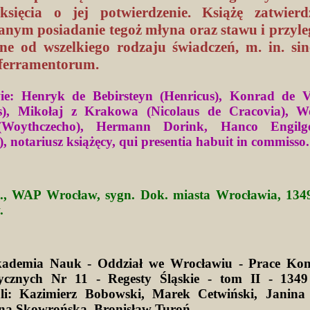
księcia o jej potwierdzenie. Książę zatwier
nym posiadanie tegoż młyna oraz stawu i przyle
lne od wszelkiego rodzaju świadczeń, m. in. sine
ferramentorum.
ie: Henryk de Bebirsteyn (Henricus), Konrad de V
s), Mikołaj z Krakowa (Nicolaus de Cracovia), Wo
(Woythczecho), Hermann Dorink, Hanco Engil
, notariusz książęcy, qui presentia habuit in commisso.
c., WAP Wrocław, sygn. Dok. miasta Wrocławia, 1349
.
kademia Nauk - Oddział we Wrocławiu - Prace Kom
ycznych Nr 11 - Regesty Śląskie - tom II - 1349
li: Kazimierz Bobowski, Marek Cetwiński, Janina 
na Skowrońska, Bronisław Turoń