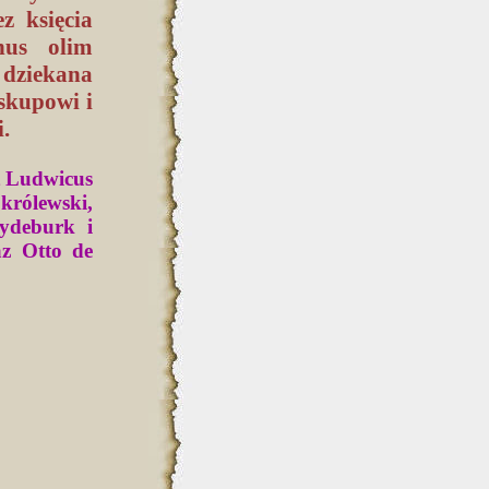
 księcia
nus olim
 dziekana
skupowi i
.
t Ludwicus
królewski,
ydeburk i
az Otto de