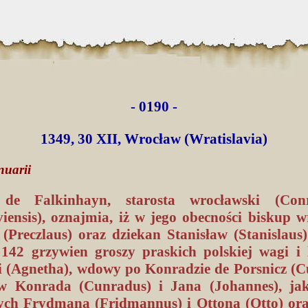
- 0190 -
1349, 30 XII, Wrocław (Wratislavia)
nuarii
de Falkinhayn, starosta wrocławski (Conr
viensis), oznajmia, iż w jego obecności biskup w
 (Preczlaus) oraz dziekan Stanisław (Stanislaus)
142 grzywien groszy praskich polskiej wagi i 
i (Agnetha), wdowy po Konradzie de Porsnicz (C
w Konrada (Cunradus) i Jana (Johannes), ja
ych Frydmana (Fridmannus) i Ottona (Otto) ora