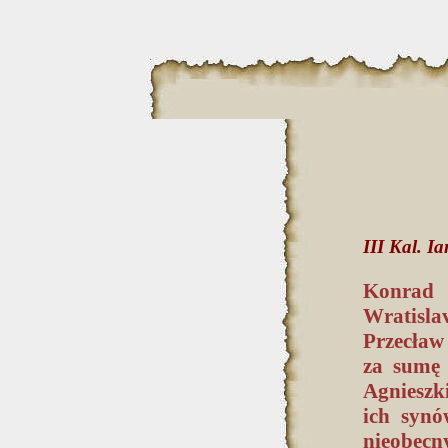
III Kal. Ia
Konrad 
Wratisla
Przecław
za sumę 
Agnieszk
ich synó
nieobecn