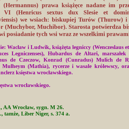
 (Hermannus) prawa książęce nadane im przez
 VI (Henricus sextus dux Slesie et domi
viensis) we wsiach: biskupiej Turów (Thurow) i
 (Muchybor, Muchibor). Starosta potwierdza bi
wi posiadanie tych wsi wraz ze wszelkimi prawami
e: Wacław i Ludwik, książęta legniccy (Wenczeslaus e
duces Legniczenses), Hubardus de Altari, marszałek 
inus de Czeczow, Konrad (Cunradus) Mulich de R
 Mulheym (Mathia), rycerze i wasale królewscy, or
nclerz księstwa wrocławskiego.
ięstwa wrocławskiego.
c., AA Wrocław, sygn. M 26.
., tamże, Liber Niger, s. 374 a.