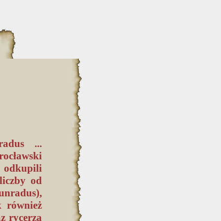
adus ...
rocławski
 odkupili
liczby od
unradus),
k również
z rycerza