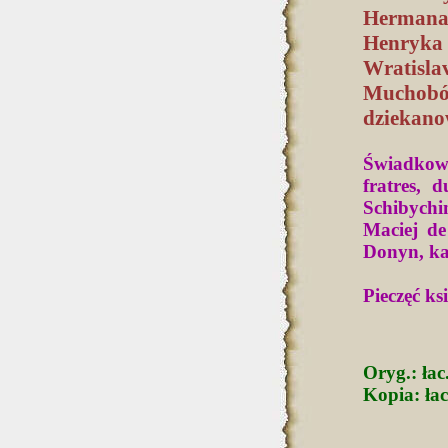
Hermana
Henryka
Wratisla
Muchobór
dziekano
Świadkowi
fratres, 
Schibych
Maciej de
Donyn, ka
Pieczęć ks
Oryg.: ła
Kopia: łac