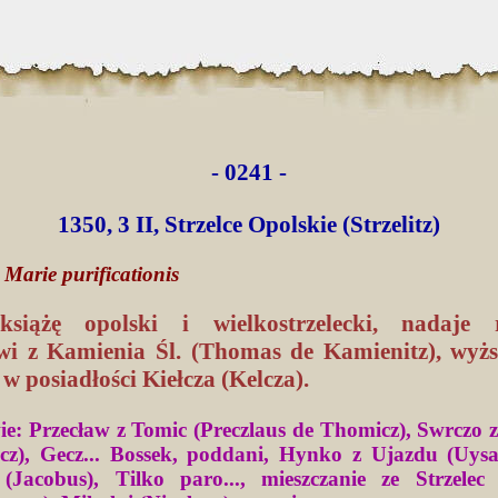
- 0241 -
1350, 3 II, Strzelce Opolskie (Strzelitz)
 Marie purificationis
książę opolski i wielkostrzelecki, nadaje 
i z Kamienia Śl. (Thomas de Kamienitz), wyż
 w posiadłości Kiełcza (Kelcza).
e: Przecław z Tomic (Preczlaus de Thomicz), Swrczo 
cz), Gecz... Bossek, poddani, Hynko z Ujazdu (Uys
(Jacobus), Tilko paro..., mieszczanie ze Strzelec