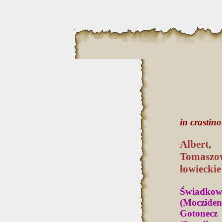
in crastino
Albert, 
Tomaszow
łowieckie
Świadkowi
(Mocziden
Gotonecz 