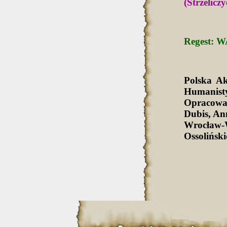
(Strzelicz
Regest: W
Polska A
Humanist
Opracowa
Dubis, An
Wrocław-
Ossolińsk