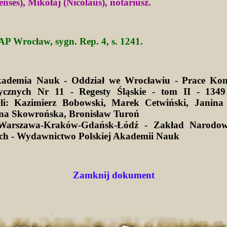
yenses), Mikołaj (Nicolaus), notariusz.
AP Wrocław, sygn. Rep. 4, s. 1241.
kademia Nauk - Oddział we Wrocławiu - Prace Kom
ycznych Nr 11 - Regesty Śląskie - tom II - 1349
li: Kazimierz Bobowski, Marek Cetwiński, Janina 
na Skowrońska, Bronisław Turoń
Warszawa-Kraków-Gdańsk-Łódź - Zakład Narodow
ich - Wydawnictwo Polskiej Akademii Nauk
Zamknij dokument