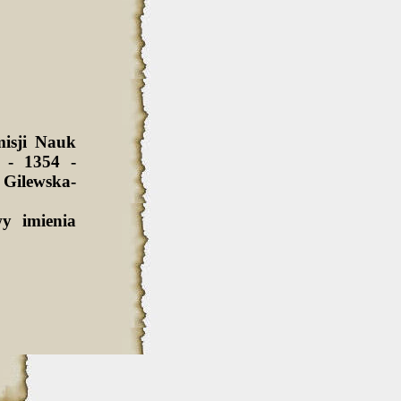
isji Nauk
 - 1354 -
Gilewska-
y imienia