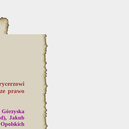
rycerzowi
sze prawo
z Górzyska
ad), Jakub
 Opolskich