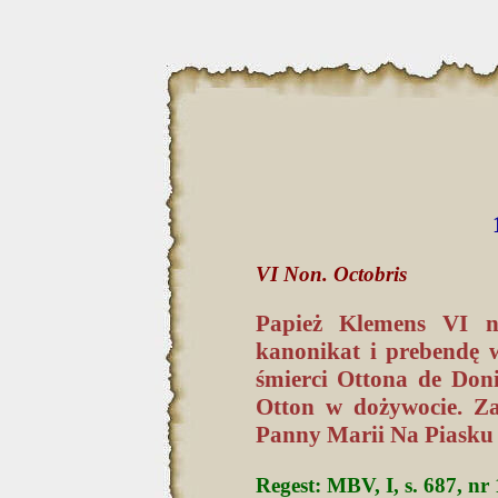
VI Non. Octobris
Papież Klemens VI na
kanonikat i prebendę 
śmierci Ottona de Doni
Otton w dożywocie. Z
Panny Marii Na Piasku
Regest: MBV, I, s. 687, nr