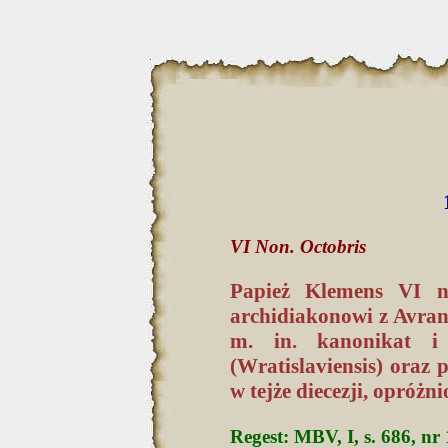
VI Non. Octobris
Papież Klemens VI na
archidiakonowi z Avranc
m. in. kanonikat i
(Wratislaviensis) oraz
w tejże diecezji, opróżn
Regest: MBV, I, s. 686, nr