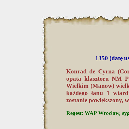
1350 (datę u
Konrad de Cyrna (Conr
opata klasztoru NM 
Wielkim (Manow) wielko
każdego łanu 1 wiardu
zostanie powiększony, w
Regest: WAP Wrocław, sygn