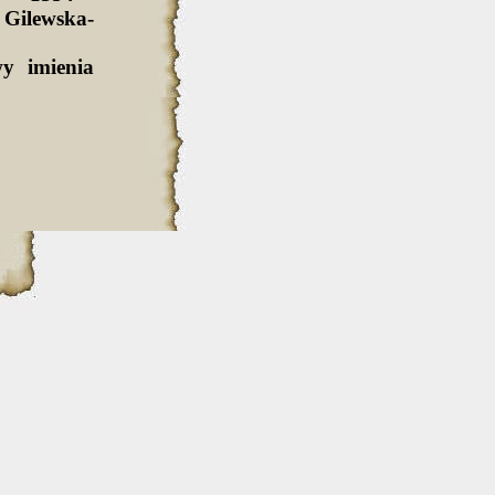
Gilewska-
y imienia