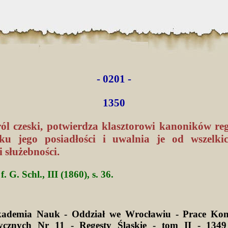
- 0201 -
1350
ról czeski, potwierdza klasztorowi kanoników re
u jego posiadłości i uwalnia je od wszelki
i służebności.
f. G. Schl., III (1860), s. 36.
kademia Nauk - Oddział we Wrocławiu - Prace Kom
ycznych Nr 11 - Regesty Śląskie - tom II - 1349