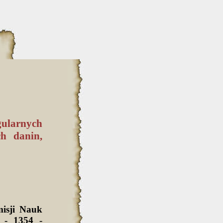
gularnych
ch danin,
isji Nauk
 - 1354 -