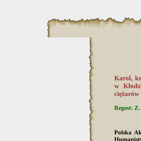
Karol, k
w Kłodzk
ciężarów 
Regest: Z. 
Polska A
Humanist