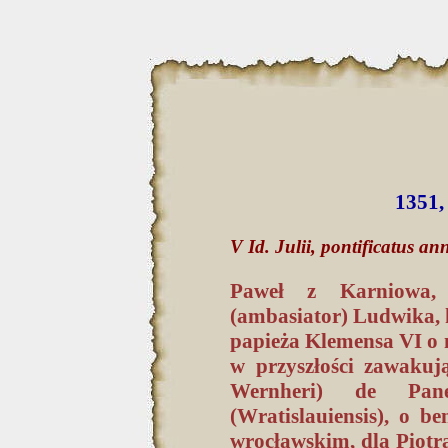
1351,
V Id. Julii, pontificatus a
Paweł z Karniowa, 
(ambasiator) Ludwika, 
papieża Klemensa VI o 
w przyszłości zawaku
Wernheri) de Panew
(Wratislauiensis), o b
wrocławskim, dla Piotr