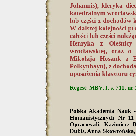
Johannis), kleryka die
katedralnym wrocławski
lub części z dochodów k
W dalszej kolejności p
całości lub części nale
Henryka z Oleśnicy 
wrocławskiej, oraz o 
Mikołaja Hosank z Bo
Polkynhayn), z dochodam
uposażenia klasztoru c
Regest: MBV, I, s. 711, nr
Polska Akademia Nauk -
Humanistycznych Nr 11 
Opracowali: Kazimierz 
Dubis, Anna Skowrońska,