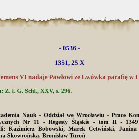
- 0536 -
1351, 25 X
lemens VI nadaje Pawłowi ze Lwówka parafię w L
Z. f. G. Schl., XXV, s. 296.
kademia Nauk - Oddział we Wrocławiu - Prace Kom
ycznych Nr 11 - Regesty Śląskie - tom II - 1349
li: Kazimierz Bobowski, Marek Cetwiński, Janina 
na Skowrońska, Bronisław Turoń