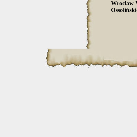
Wrocław-
Ossolińsk