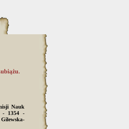
ubiążu.
isji Nauk
 - 1354 -
Gilewska-