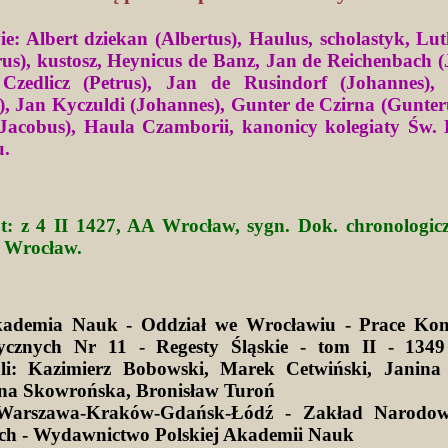
e: Albert dziekan (Albertus), Haulus, scholastyk, Lut
rus), kustosz, Heynicus de Banz, Jan de Reichenbach 
 Czedlicz (Petrus), Jan de Rusindorf (Johannes),
), Jan Kyczuldi (Johannes), Gunter de Czirna (Gunter
(Jacobus), Haula Czamborii, kanonicy kolegiaty Św.
u.
: z 4 II 1427, AA Wrocław, sygn. Dok. chronologicz
, Wrocław.
kademia Nauk - Oddział we Wrocławiu - Prace Kom
ycznych Nr 11 - Regesty Śląskie - tom II - 1349
li: Kazimierz Bobowski, Marek Cetwiński, Janina 
na Skowrońska, Bronisław Turoń
Warszawa-Kraków-Gdańsk-Łódź - Zakład Narodow
ich - Wydawnictwo Polskiej Akademii Nauk