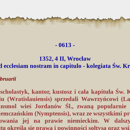
- 0613 -
1352, 4 II, Wrocław
 ecclesiam nostram in capitulo - kolegiata Św. K
bruarii
scholastyk, kantor, kustosz i cała kapituła Św.
u (Wratislauiensis) sprzedali Wawrzyńcowi (La
ansmol wieś Jordanów Śl., zwaną popularnie 
iemczańskim (Nymptensis), wraz ze wszystkimi p
kowania jej na prawie niemieckim. W dalsz
 określa się prawa i powinności sołtysa oraz wsi