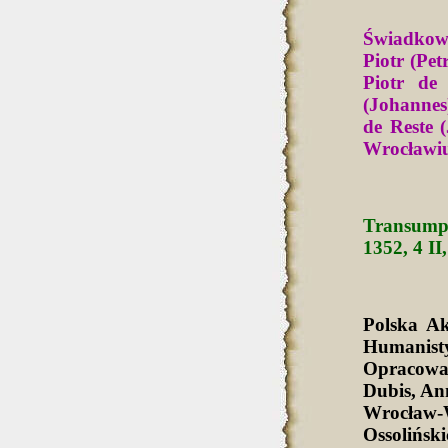
Świadkowi
Piotr (Pet
Piotr de
(Johannes
de Reste 
Wrocławi
Transumpt
1352, 4 II
Polska A
Humanist
Opracowa
Dubis, An
Wrocław-
Ossolińsk