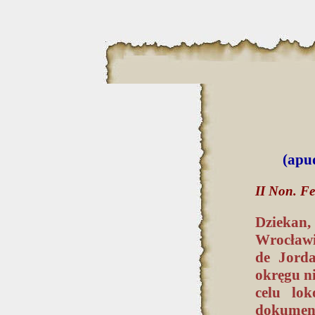
(apud
II Non. Fe
Dziekan, 
Wrocławi
de Jord
okręgu n
celu lo
dokumentu