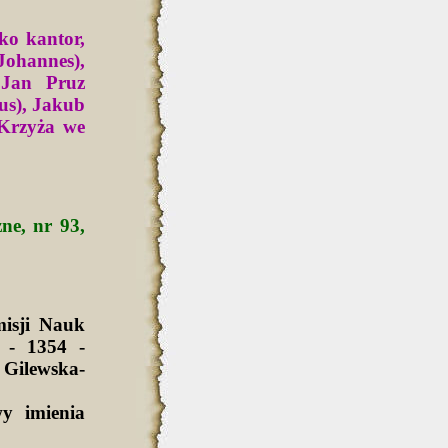
ko kantor,
(Johannes),
 Jan Pruz
us), Jakub
 Krzyża we
ne, nr 93,
isji Nauk
 - 1354 -
Gilewska-
y imienia