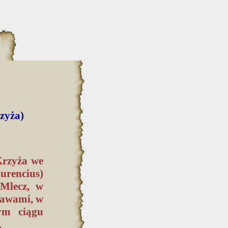
rzyża)
 Krzyża we
urencius)
Mlecz, w
rawami, w
ym ciągu
.