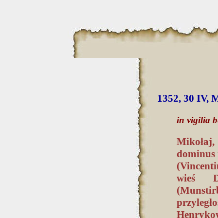
1352, 30 IV,
in vigilia
Mikołaj,
dominus i
(Vincent
wieś D
(Munsti
przyległ
Henrykow