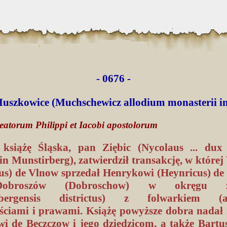
- 0676 -
 Muszkowice (Muchschewicz allodium monasterii i
 beatorum Philippi et Iacobi apostolorum
 książę Śląska, pan Ziębic (Nycolaus ... dux 
n Munstirberg), zatwierdził transakcję, w które
ius) de Vlnow sprzedał Henrykowi (Heynricus) de
obroszów (Dobroschow) w okręgu zi
rbergensis districtus) z folwarkiem (al
ościami i prawami. Książę powyższe dobra nadał 
i de Beczczow i jego dziedzicom, a także Bartu