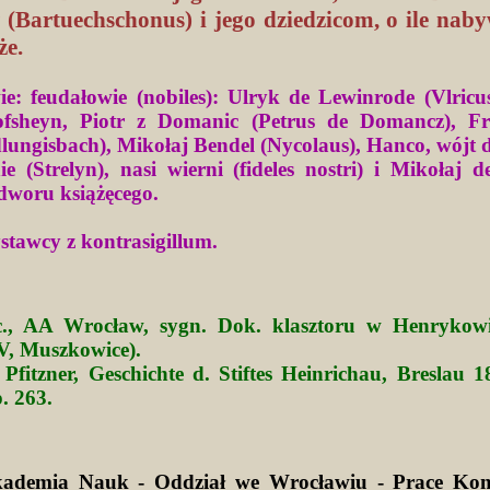
 (Bartuechschonus) i jego dziedzicom, o ile nab
że.
e: feudałowie (nobiles): Ulryk de Lewinrode (Vlricu
ofsheyn, Piotr z Domanic (Petrus de Domancz), Fr
lungisbach), Mikołaj Bendel (Nycolaus), Hanco, wójt 
ie (Strelyn), nasi wierni (fideles nostri) i Mikołaj
 dworu książęcego.
stawcy z kontrasigillum.
c., AA Wrocław, sygn. Dok. klasztoru w Henrykow
 V, Muszkowice).
 Pfitzner, Geschichte d. Stiftes Heinrichau, Breslau 1
. 263.
kademia Nauk - Oddział we Wrocławiu - Prace Kom