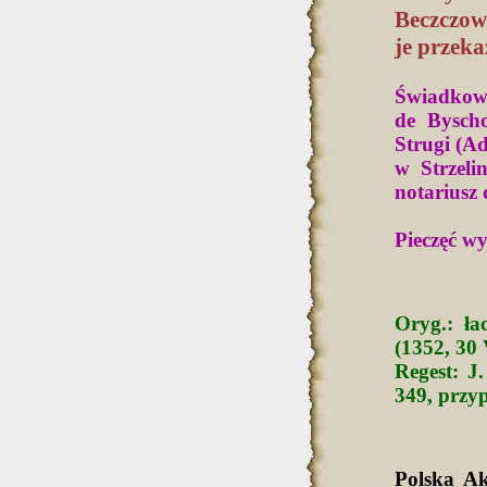
Beczczow
je przeka
Świadkowi
de Bysch
Strugi (Ad
w Strzelin
notariusz
Pieczęć wy
Oryg.: ła
(1352, 30
Regest: J.
349, przyp
Polska A