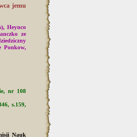
ywca jemu
s), Heynco
anczko ze
dziedziczny
 de Ponkow,
ie, nr 108
846, s.159,
isji Nauk