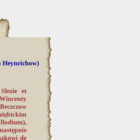
n Heynrichow)
Slezie et
j Wincenty
 Beczczow
ębickim
lodium),
następnie
szkowi de