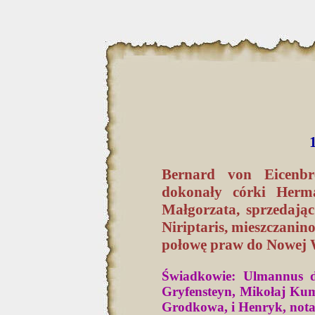
Bernard von Eicenbre
dokonały córki Herm
Małgorzata, sprzedają
Niriptaris, mieszczani
połowę praw do Nowej 
Świadkowie: Ulmannus d
Gryfensteyn, Mikołaj Kum
Grodkowa, i Henryk, notar