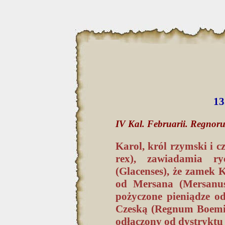
13
IV Kal. Februarii. Regnor
Karol, król rzymski i 
rex), zawiadamia ry
(Glacenses), że zamek 
od Mersana (Mersanus
pożyczone pieniądze o
Czeską (Regnum Boemie
odłączony od dystryktu 