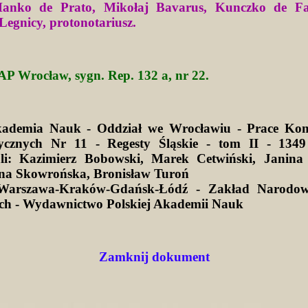
Hanko de Prato, Mikołaj Bavarus, Kunczko de Fa
Legnicy, protonotariusz.
AP Wrocław, sygn. Rep. 132 a, nr 22.
kademia Nauk - Oddział we Wrocławiu - Prace Kom
ycznych Nr 11 - Regesty Śląskie - tom II - 1349
li: Kazimierz Bobowski, Marek Cetwiński, Janina 
na Skowrońska, Bronisław Turoń
Warszawa-Kraków-Gdańsk-Łódź - Zakład Narodow
ich - Wydawnictwo Polskiej Akademii Nauk
Zamknij dokument