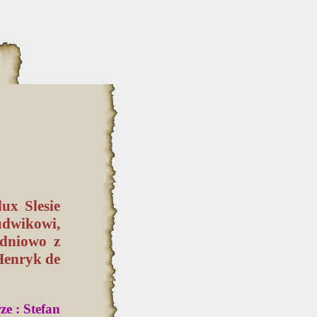
ux Slesie
udwikowi,
odniowo z
Henryk de
e : Stefan