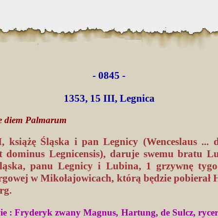
- 0845 -
1353, 15 III, Legnica
nte diem Palmarum
, książę Śląska i pan Legnicy (Wenceslaus ... d
t dominus Legnicensis), daruje swemu bratu L
Śląska, panu Legnicy i Lubina, 1 grzywnę tyg
argowej w Mikołajowicach, którą będzie pobierał 
rg.
e : Fryderyk zwany Magnus, Hartung, de Sulcz, rycerz