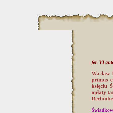
fer. VI a
Wacław I
primus e
księciu 
opłaty t
Rechinbe
Świadkowi