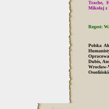
Trache, 
Mikołaj z 
Regest: W
Polska A
Humanist
Opracowa
Dubis, An
Wrocław-
Ossolińsk