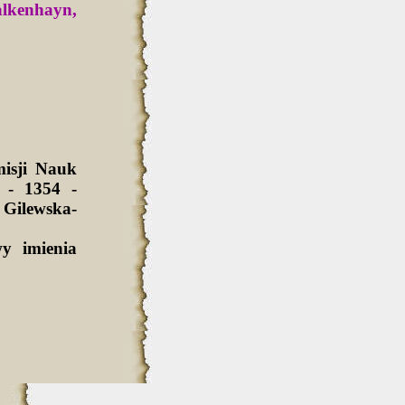
lkenhayn,
isji Nauk
 - 1354 -
Gilewska-
y imienia