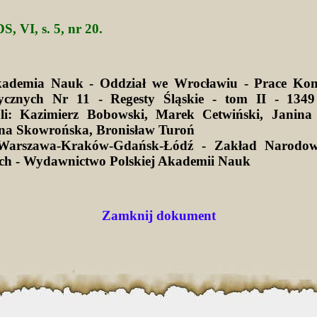
S, VI, s. 5, nr 20.
kademia Nauk - Oddział we Wrocławiu - Prace Kom
ycznych Nr 11 - Regesty Śląskie - tom II - 1349
li: Kazimierz Bobowski, Marek Cetwiński, Janina 
na Skowrońska, Bronisław Turoń
Warszawa-Kraków-Gdańsk-Łódź - Zakład Narodow
ich - Wydawnictwo Polskiej Akademii Nauk
Zamknij dokument