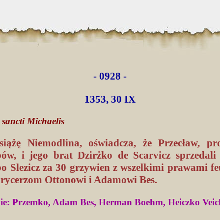
- 0928 -
1353, 30 IX
 sancti Michaelis
siążę Niemodlina, oświadcza, że Przecław, pr
bów, i jego brat Dzirżko de Scarvicz sprzedali
lbo Slezicz za 30 grzywien z wszelkimi prawami f
 rycerzom Ottonowi i Adamowi Bes.
e: Przemko, Adam Bes, Herman Boehm, Heiczko Veic