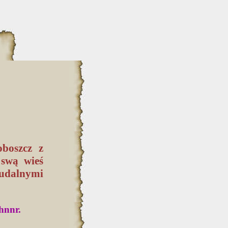
oboszcz z
 swą wieś
eudalnymi
hnnr.