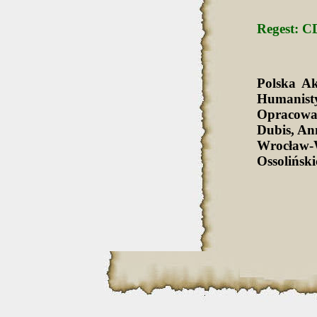
Regest: CD
Polska A
Humanist
Opracowa
Dubis, An
Wrocław-
Ossolińsk