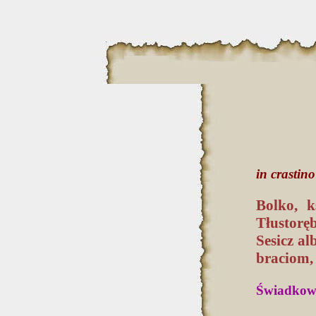
in crastino
Bolko, k
Tłustorę
Sesicz a
braciom,
Świadkowi