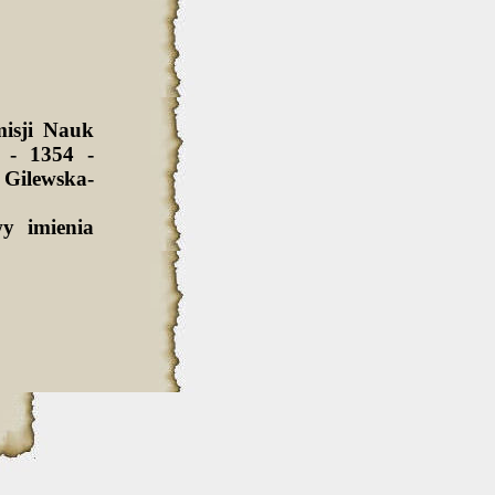
isji Nauk
 - 1354 -
Gilewska-
y imienia