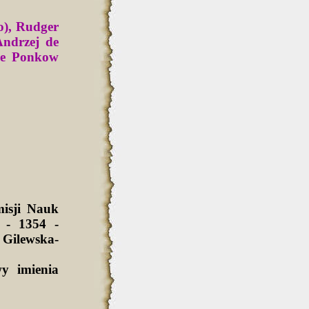
o), Rudger
Andrzej de
de Ponkow
isji Nauk
 - 1354 -
Gilewska-
y imienia