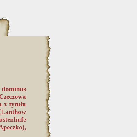
et dominus
Czeczowa
 z tytułu
 (Lanthow
ustenhufe
Apeczko),