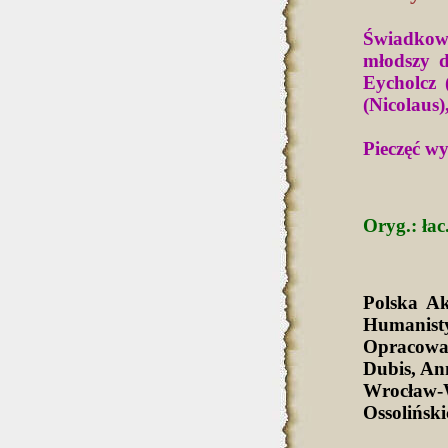
Świadkowi
młodszy d
Eycholcz
(Nicolaus)
Pieczęć w
Oryg.: łac
Polska A
Humanist
Opracowa
Dubis, An
Wrocław-
Ossolińsk