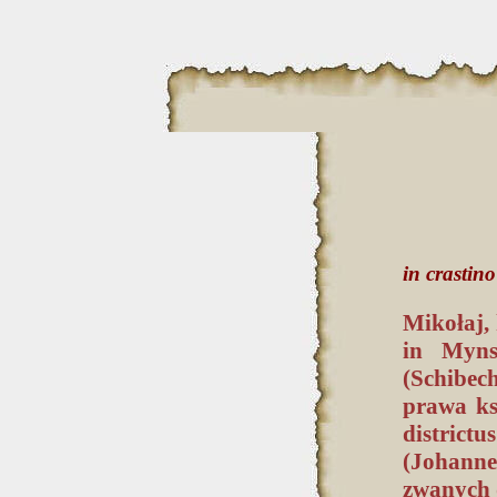
in crasti
Mikołaj, 
in Myns
(Schibec
prawa ks
district
(Johanne
zwanych 