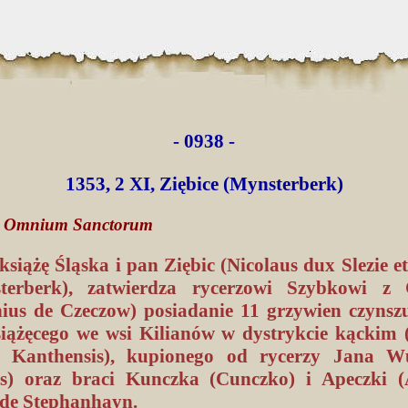
- 0938 -
1353, 2 XI, Ziębice (Mynsterberk)
no Omnium Sanctorum
książę Śląska i pan Ziębic (Nicolaus dux Slezie 
terberk), zatwierdza rycerzowi Szybkowi z 
hius de Czeczow) posiadanie 11 grzywien czynszu
iążęcego we wsi Kilianów w dystrykcie kąckim
us Kanthensis), kupionego od rycerzy Jana W
s) oraz braci Kunczka (Cunczko) i Apeczki (
de Stephanhayn.