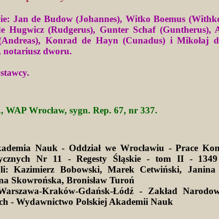
e: Jan de Budow (Johannes), Witko Boemus (Withk
e Hugwicz (Rudgerus), Gunter Schaf (Guntherus), 
 (Andreas), Konrad de Hayn (Cunadus) i Mikołaj 
, notariusz dworu.
ystawcy.
., WAP Wrocław, sygn. Rep. 67, nr 337.
kademia Nauk - Oddział we Wrocławiu - Prace Kom
ycznych Nr 11 - Regesty Śląskie - tom II - 1349
li: Kazimierz Bobowski, Marek Cetwiński, Janina 
na Skowrońska, Bronisław Turoń
Warszawa-Kraków-Gdańsk-Łódź - Zakład Narodow
ich - Wydawnictwo Polskiej Akademii Nauk