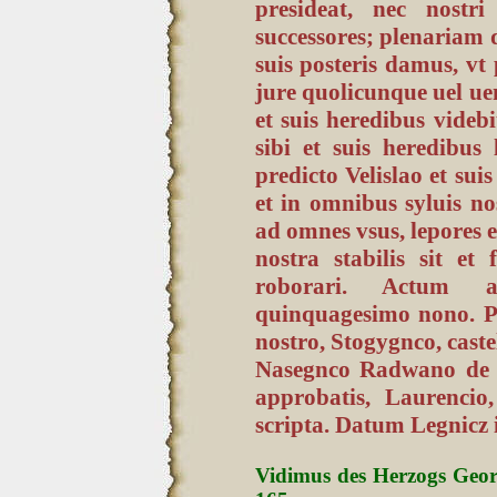
presideat, nec nostri
successores; plenariam
suis posteris damus, vt
jure quolicunque uel ue
et suis heredibus videb
sibi et suis heredibus
predicto Velislao et sui
et in omnibus syluis nos
ad omnes vsus, lepores e
nostra stabilis sit et
roborari. Actum a
quinquagesimo nono. Pr
nostro, Stogygnco, caste
Nasegnco Radwano de L
approbatis, Laurencio
scripta. Datum Legnicz i
Vidimus des Herzogs Geor