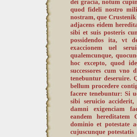
dei gracia, notum cupim
quod fideli nostro mil
nostram, que Crustenik 
adjacens eidem heredit
sibi et suis posteris 
possidendos ita, vt 
exaccionem uel seru
qualemcunque, quocunq
hoc excepto, quod ide
successores cum vno de
tenebuntur deseruire. 
bellum procedere contig
facere tenebuntur: Si 
sibi seruicio acciderit
damni exigenciam fa
eandem hereditatem 
dominio et potestate 
cujuscunque potestatis 