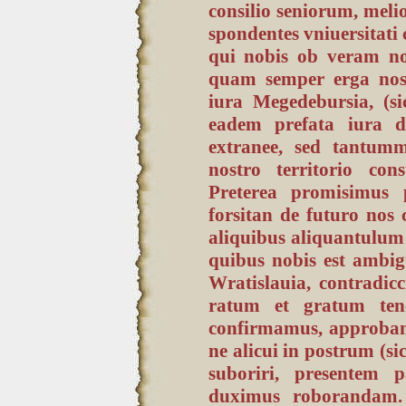
consilio seniorum, mel
spondentes vniuersitati 
qui nobis ob veram no
quam semper erga nos 
iura Megedebursia, (
eadem prefata iura da
extranee, sed tantum
nostro territorio cons
Preterea promisimus p
forsitan de futuro nos c
aliquibus aliquantulum d
quibus nobis est ambig
Wratislauia, contradicc
ratum et gratum ten
confirmamus, approbamus
ne alicui in postrum (s
suboriri, presentem 
duximus roborandam.