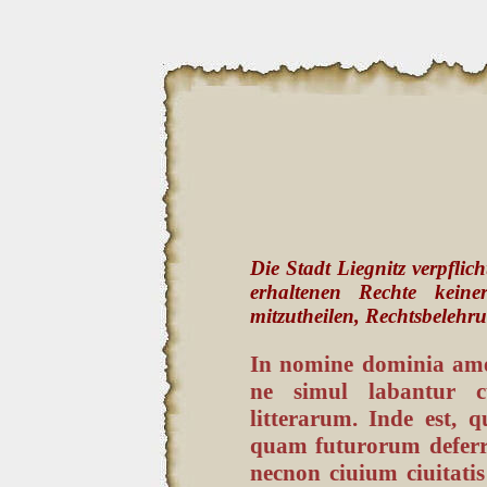
Die Stadt Liegnitz verpflic
erhaltenen Rechte keine
mitzutheilen, Rechtsbelehr
In nomine dominia amen
ne simul labantur c
litterarum. Inde est,
quam futurorum deferr
necnon ciuium ciuitati