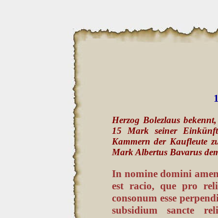
1
Herzog Bolezlaus bekennt,
15 Mark seiner Einkünf
Kammern der Kaufleute zu 
Mark Albertus Bavarus de
In nomine domini amen
est racio, que pro rel
consonum esse perpendit
subsidium sancte reli