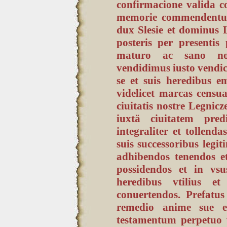
confirmacione valida c
memorie commendentur;
dux Slesie et dominus 
posteris per presenti
maturo ac sano nos
vendidimus iusto vendici
se et suis heredibus 
videlicet marcas censua
ciuitatis nostre Legnic
iuxtä ciuitatem pred
integraliter et tollen
suis successoribus leg
adhibendos tenendos et
possidendos et in vsu
heredibus vtilius et
conuertendos. Prefatus
remedio anime sue 
testamentum perpetuo v