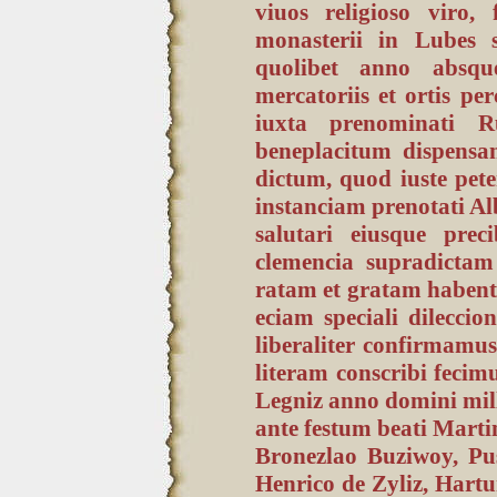
viuos religioso viro,
monasterii in Lubes 
quolibet anno absque
mercatoriis et ortis per
iuxta prenominati R
beneplacitum dispensa
dictum, quod iuste pet
instanciam prenotati Alb
salutari eiusque prec
clemencia supradictam
ratam et gratam habente
eciam speciali dileccio
liberaliter confirmamu
literam conscribi fecimu
Legniz anno domini mill
ante festum beati Martini
Bronezlao Buziwoy, Pu
Henrico de Zyliz, Hart