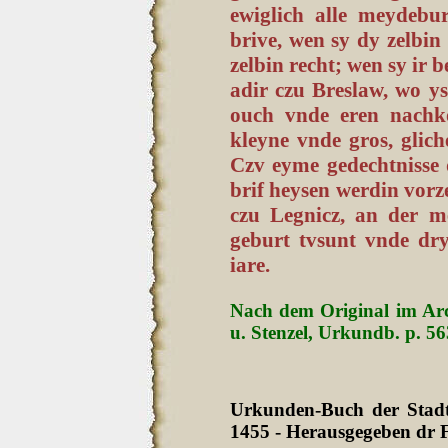
ewiglich alle meydebu
brive, wen sy dy zelbin
zelbin recht; wen sy ir 
adir czu Breslaw, wo ys 
ouch vnde eren nachko
kleyne vnde gros, gliche
Czv eyme gedechtnisse 
brif heysen werdin vorze
czu Legnicz, an der m
geburt tvsunt vnde dr
iare.
Nach dem Original im Arc
u. Stenzel, Urkundb. p. 56
Urkunden-Buch der Stadt 
1455 - Herausgegeben dr F