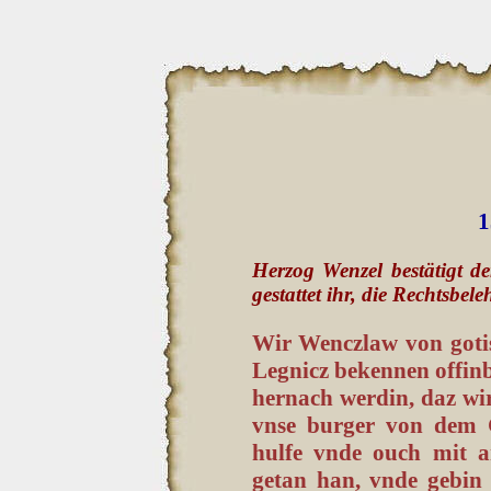
1
Herzog Wenzel bestätigt d
gestattet ihr, die Rechtsbe
Wir Wenczlaw von gotis
Legnicz bekennen offinba
hernach werdin, daz wi
vnse burger von dem G
hulfe vnde ouch mit a
getan han, vnde gebin