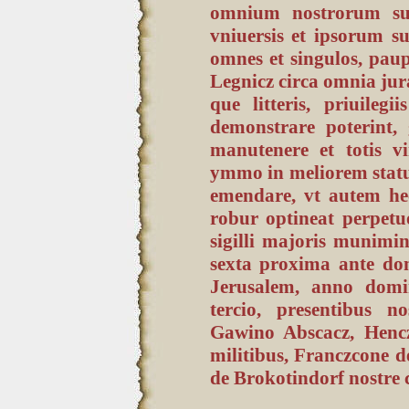
omnium nostrorum succ
vniuersis et ipsorum su
omnes et singulos, pau
Legnicz circa omnia jura,
que litteris, priuileg
demonstrare poterint, 
manutenere et totis vi
ymmo in meliorem stat
emendare, vt autem he
robur optineat perpetuo
sigilli majoris munimi
sexta proxima ante dom
Jerusalem, anno domi
tercio, presentibus n
Gawino Abscacz, Henc
militibus, Franczcone 
de Brokotindorf nostre c