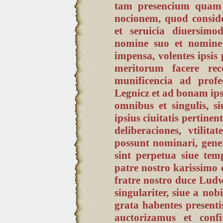
tam presencium quam 
nocionem, quod conside
et seruicia diuersimo
nomine suo et nomine i
impensa, volentes ipsi
meritorum facere rec
munificencia ad profe
Legnicz et ad bonam ipsi
omnibus et singulis, s
ipsius ciuitatis pertinen
deliberaciones, vtili
possunt nominari, genera
sint perpetua siue temp
patre nostro karissimo d
fratre nostro duce Ludw
singulariter, siue a nob
grata habentes present
auctorizamus et conf