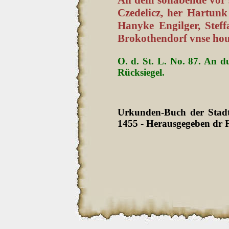
Czedelicz, her Hartunk
Hanyke Engilger, Stef
Brokothendorf vnse houe
O. d. St. L. No. 87. An d
Rücksiegel.
Urkunden-Buch der Stadt 
1455 - Herausgegeben dr F