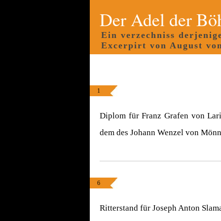
Der Adel der Bö
Ein verzechniss derjeni
Excerpirt von August vo
1
Diplom für Franz Grafen von Lar
dem des Johann Wenzel von Mönni
6
Ritterstand für Joseph Anton Slam