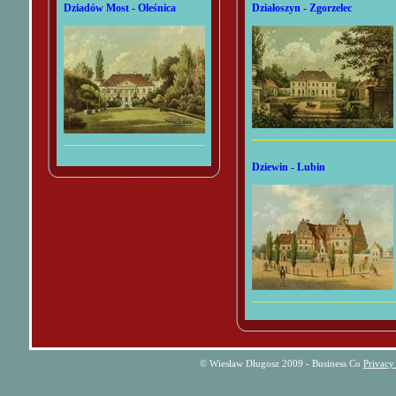
Dziadów Most - Oleśnica
Działoszyn - Zgorzelec
Dziewin - Lubin
© Wiesław Długosz 2009 - Business Co
Privacy