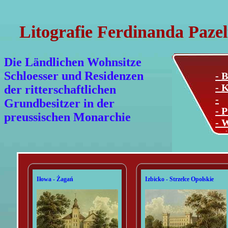
Litografie Ferdinanda Pazel
Die Ländlichen Wohnsitze
Schloesser und Residenzen
- B
- K
der ritterschaftlichen
-
Grundbesitzer in der
- P
preussischen Monarchie
- 
Mi
Iłowa - Żagań
Izbicko - Strzelce Opolskie