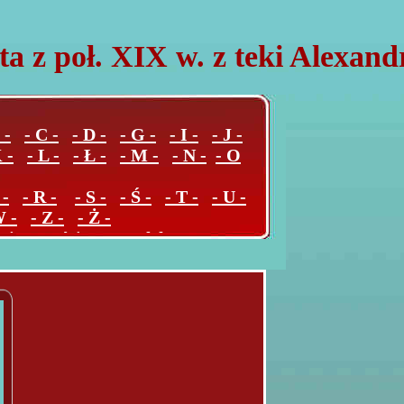
ta z poł. XIX w. z teki Alexan
 -
- C -
- D -
- G -
- I -
- J -
 -
- L -
- Ł -
- M -
- N -
- O
 -
- R -
- S -
- Ś -
- T -
- U -
W -
- Z -
- Ż -
ejscowości poza Polską