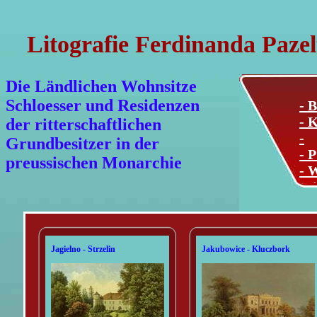
Litografie Ferdinanda Pazel
Die Ländlichen Wohnsitze
Schloesser und Residenzen
- B
- K
der ritterschaftlichen
-
Grundbesitzer in der
- P
preussischen Monarchie
- 
Mi
Jagielno - Strzelin
Jakubowice - Kluczbork