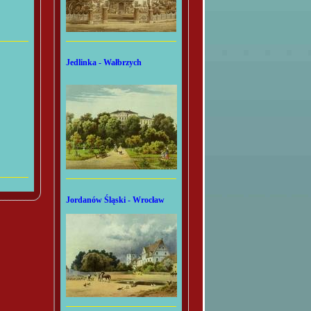
Jedlinka - Wałbrzych
Jordanów Śląski - Wrocław