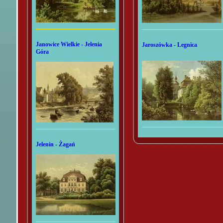
Janowice Wielkie - Jelenia
Jaroszówka - Legnica
Góra
Jelenin - Żagań