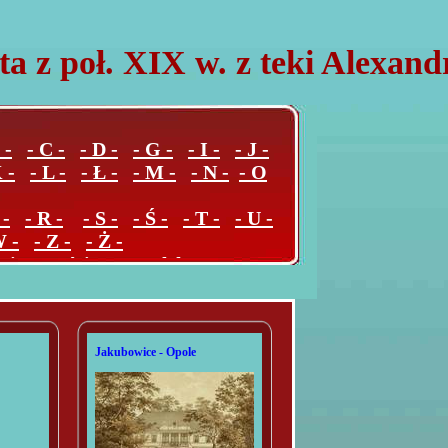
ta z poł. XIX w. z teki Alexan
 -
- C -
- D -
- G -
- I -
- J -
 -
- L -
- Ł -
- M -
- N -
- O
 -
- R -
- S -
- Ś -
- T -
- U -
W -
- Z -
- Ż -
ejscowości poza Polską
Jakubowice - Opole