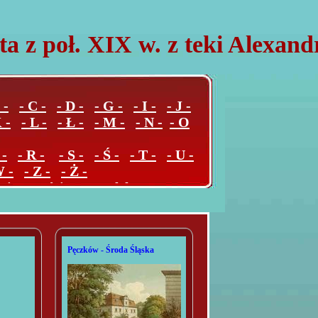
ta z poł. XIX w. z teki Alexan
 -
- C -
- D -
- G -
- I -
- J -
 -
- L -
- Ł -
- M -
- N -
- O
 -
- R -
- S -
- Ś -
- T -
- U -
W -
- Z -
- Ż -
ejscowości poza Polską
Pęczków - Środa Śląska