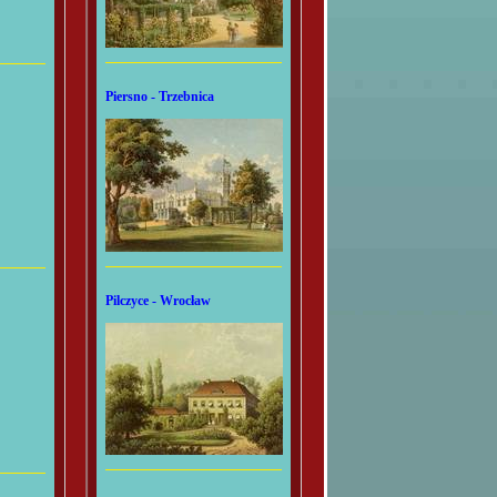
Piersno - Trzebnica
Pilczyce - Wrocław