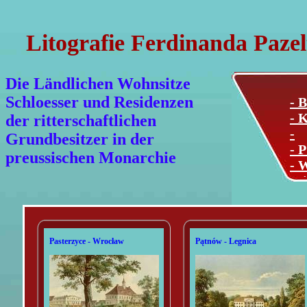
Litografie Ferdinanda Pazel
Die Ländlichen Wohnsitze
Schloesser und Residenzen
- B
- K
der ritterschaftlichen
-
Grundbesitzer in der
- P
preussischen Monarchie
- 
Mi
Pasterzyce - Wrocław
Pątnów - Legnica