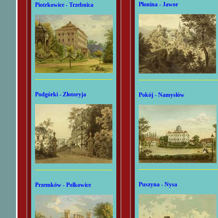
Płonina - Jawor
Piotrkowice - Trzebnica
Podgórki - Złotoryja
Pokój - Namysłów
Puszyna - Nysa
Przemków - Polkowice