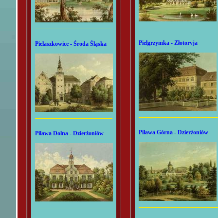
Pielgrzymka - Złotoryja
Pielaszkowice - Środa Śląska
Piława Górna - Dzierżoniów
Piława Dolna - Dzierżoniów